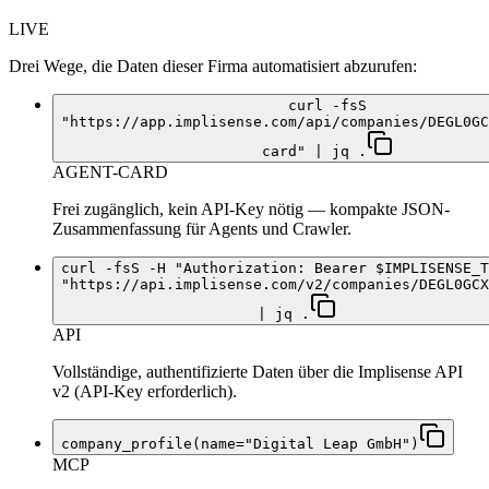
LIVE
Drei Wege, die Daten dieser Firma automatisiert abzurufen:
curl -fsS
"https://app.implisense.com/api/companies/DEGL0GC
card" | jq .
AGENT-CARD
Frei zugänglich, kein API-Key nötig — kompakte JSON-
Zusammenfassung für Agents und Crawler.
curl -fsS -H "Authorization: Bearer $IMPLISENSE_T
"https://api.implisense.com/v2/companies/DEGL0GCX
| jq .
API
Vollständige, authentifizierte Daten über die Implisense API
v2 (API-Key erforderlich).
company_profile(name="Digital Leap GmbH")
MCP