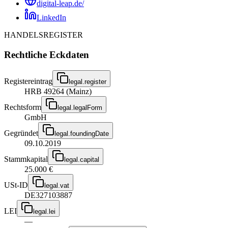
digital-leap.de/
LinkedIn
HANDELSREGISTER
Rechtliche Eckdaten
Registereintrag
legal.register
HRB 49264 (Mainz)
Rechtsform
legal.legalForm
GmbH
Gegründet
legal.foundingDate
09.10.2019
Stammkapital
legal.capital
25.000 €
USt-ID
legal.vat
DE327103887
LEI
legal.lei
—