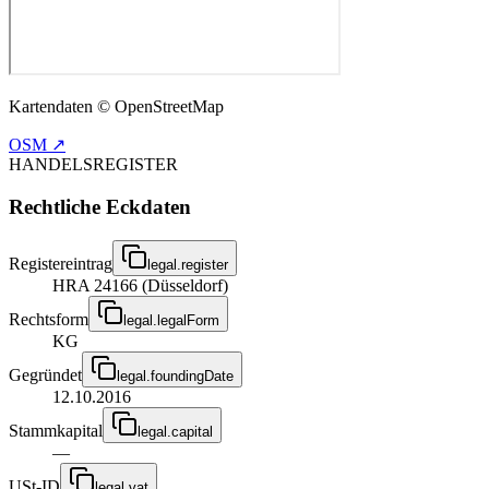
Kartendaten © OpenStreetMap
OSM ↗
HANDELSREGISTER
Rechtliche Eckdaten
Registereintrag
legal.register
HRA 24166 (Düsseldorf)
Rechtsform
legal.legalForm
KG
Gegründet
legal.foundingDate
12.10.2016
Stammkapital
legal.capital
—
USt-ID
legal.vat