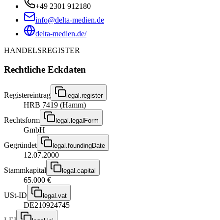
+49 2301 912180
info@delta-medien.de
delta-medien.de/
HANDELSREGISTER
Rechtliche Eckdaten
Registereintrag
legal.register
HRB 7419 (Hamm)
Rechtsform
legal.legalForm
GmbH
Gegründet
legal.foundingDate
12.07.2000
Stammkapital
legal.capital
65.000 €
USt-ID
legal.vat
DE210924745