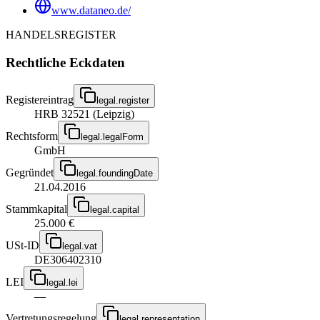
www.dataneo.de/
HANDELSREGISTER
Rechtliche Eckdaten
Registereintrag
legal.register
HRB 32521 (Leipzig)
Rechtsform
legal.legalForm
GmbH
Gegründet
legal.foundingDate
21.04.2016
Stammkapital
legal.capital
25.000 €
USt-ID
legal.vat
DE306402310
LEI
legal.lei
—
Vertretungsregelung
legal.representation