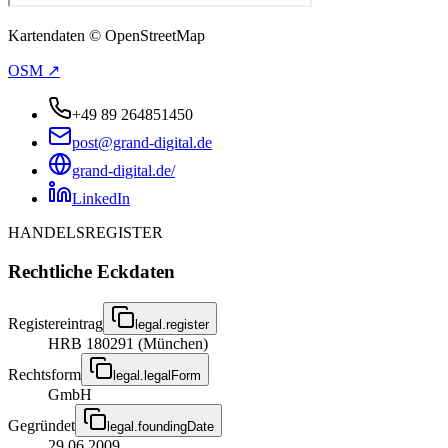
Kartendaten © OpenStreetMap
OSM ↗
+49 89 264851450
post@grand-digital.de
grand-digital.de/
LinkedIn
HANDELSREGISTER
Rechtliche Eckdaten
Registereintrag
legal.register
HRB 180291 (München)
Rechtsform
legal.legalForm
GmbH
Gegründet
legal.foundingDate
29.06.2009