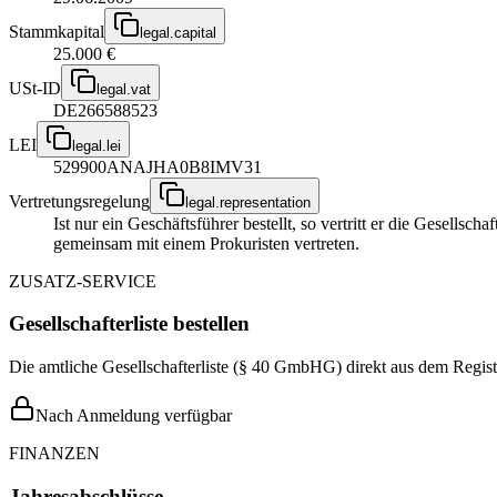
Stammkapital
legal.capital
25.000 €
USt-ID
legal.vat
DE266588523
LEI
legal.lei
529900ANAJHA0B8IMV31
Vertretungsregelung
legal.representation
Ist nur ein Geschäftsführer bestellt, so vertritt er die Gesellsc
gemeinsam mit einem Prokuristen vertreten.
ZUSATZ-SERVICE
Gesellschafterliste bestellen
Die amtliche Gesellschafterliste (§ 40 GmbHG) direkt aus dem Regist
Nach Anmeldung verfügbar
FINANZEN
Jahresabschlüsse