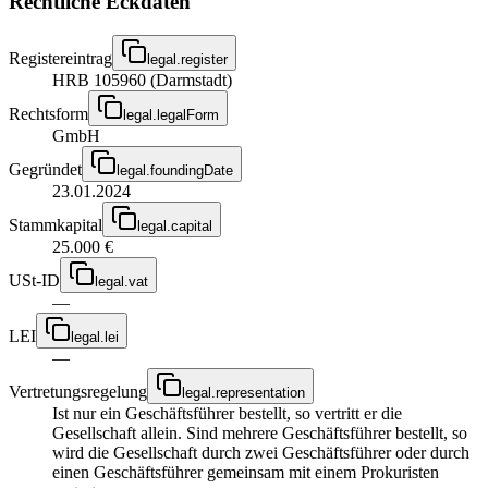
Rechtliche Eckdaten
Registereintrag
legal.register
HRB 105960 (Darmstadt)
Rechtsform
legal.legalForm
GmbH
Gegründet
legal.foundingDate
23.01.2024
Stammkapital
legal.capital
25.000 €
USt-ID
legal.vat
—
LEI
legal.lei
—
Vertretungsregelung
legal.representation
Ist nur ein Geschäftsführer bestellt, so vertritt er die
Gesellschaft allein. Sind mehrere Geschäftsführer bestellt, so
wird die Gesellschaft durch zwei Geschäftsführer oder durch
einen Geschäftsführer gemeinsam mit einem Prokuristen