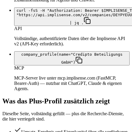
curl -fsS -H "Authorization: Bearer $IMPLISENSE_T
"https://api.implisense.com/v2/companies/DEYPYEUU
| jq .
API
Vollständige, authentifizierte Daten über die Implisense API
v2 (API-Key erforderlich).
company_profile(name="Credipto Beteiligungs
GmbH")
MCP
MCP-Server live unter mcp.implisense.com (FastMCP,
Bearer-Auth) — nutzbar mit ChatGPT, Claude & eigenen
Agents.
Was das Plus-Profil zusätzlich zeigt
Dieselbe Seite, vollständig gefüllt — plus die Recherche-Dienste,
die hier verriegelt sind.
Umsatz, Ergebnis und Eigenkapital über alle verfügbaren