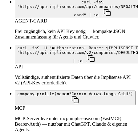
curl -fsS
"https://app.implisense.com/api/companies/DE0JLTH
card" | jq .
AGENT-CARD
Frei zugänglich, kein API-Key nötig — kompakte JSON-
Zusammenfassung für Agents und Crawler.
curl -fsS -H "Authorization: Bearer $IMPLISENSE_T
"https://api.implisense.com/v2/companies/DE0JLTHG
| jq .
API
Vollständige, authentifizierte Daten über die Implisense API
v2 (API-Key erforderlich).
company_profile(name="Cornix Verwaltungs-GmbH")
MCP
MCP-Server live unter mcp.implisense.com (FastMCP,
Bearer-Auth) — nutzbar mit ChatGPT, Claude & eigenen
Agents.