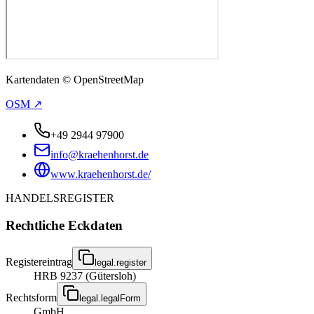
Kartendaten © OpenStreetMap
OSM ↗
+49 2944 97900
info@kraehenhorst.de
www.kraehenhorst.de/
HANDELSREGISTER
Rechtliche Eckdaten
Registereintrag
legal.register
HRB 9237 (Gütersloh)
Rechtsform
legal.legalForm
GmbH