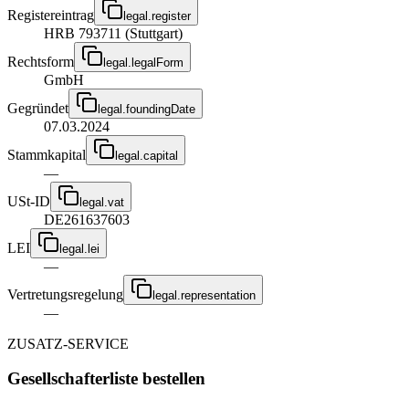
Registereintrag
legal.register
HRB 793711 (Stuttgart)
Rechtsform
legal.legalForm
GmbH
Gegründet
legal.foundingDate
07.03.2024
Stammkapital
legal.capital
—
USt-ID
legal.vat
DE261637603
LEI
legal.lei
—
Vertretungsregelung
legal.representation
—
ZUSATZ-SERVICE
Gesellschafterliste bestellen