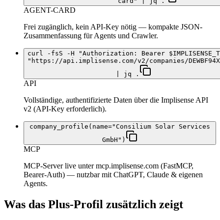
card" | jq .
AGENT-CARD
Frei zugänglich, kein API-Key nötig — kompakte JSON-
Zusammenfassung für Agents und Crawler.
curl -fsS -H "Authorization: Bearer $IMPLISENSE_T
"https://api.implisense.com/v2/companies/DEWBF94X
| jq .
API
Vollständige, authentifizierte Daten über die Implisense API
v2 (API-Key erforderlich).
company_profile(name="Consilium Solar Services
GmbH")
MCP
MCP-Server live unter mcp.implisense.com (FastMCP,
Bearer-Auth) — nutzbar mit ChatGPT, Claude & eigenen
Agents.
Was das Plus-Profil zusätzlich zeigt