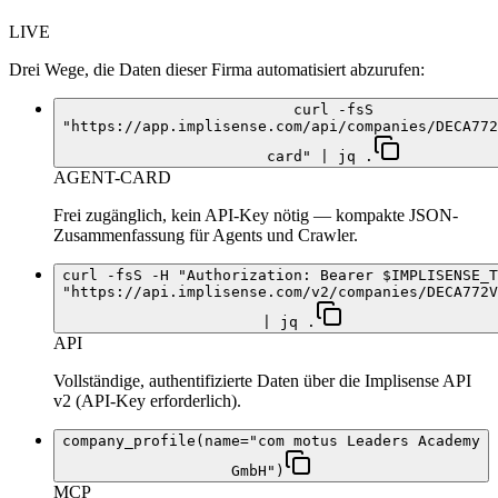
LIVE
Drei Wege, die Daten dieser Firma automatisiert abzurufen:
curl -fsS
"https://app.implisense.com/api/companies/DECA772
card" | jq .
AGENT-CARD
Frei zugänglich, kein API-Key nötig — kompakte JSON-
Zusammenfassung für Agents und Crawler.
curl -fsS -H "Authorization: Bearer $IMPLISENSE_T
"https://api.implisense.com/v2/companies/DECA772V
| jq .
API
Vollständige, authentifizierte Daten über die Implisense API
v2 (API-Key erforderlich).
company_profile(name="com motus Leaders Academy
GmbH")
MCP