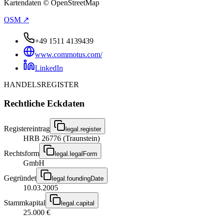
Kartendaten © OpenStreetMap
OSM ↗
+49 1511 4139439
www.commotus.com/
LinkedIn
HANDELSREGISTER
Rechtliche Eckdaten
Registereintrag
legal.register
HRB 26776 (Traunstein)
Rechtsform
legal.legalForm
GmbH
Gegründet
legal.foundingDate
10.03.2005
Stammkapital
legal.capital
25.000 €