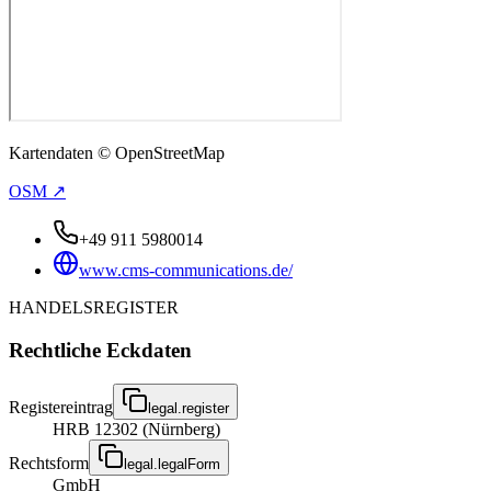
Kartendaten © OpenStreetMap
OSM ↗
+49 911 5980014
www.cms-communications.de/
HANDELSREGISTER
Rechtliche Eckdaten
Registereintrag
legal.register
HRB 12302 (Nürnberg)
Rechtsform
legal.legalForm
GmbH