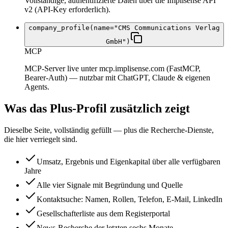
Vollständige, authentifizierte Daten über die Implisense API
v2 (API-Key erforderlich).
company_profile(name="CMS Communications Verlag
GmbH")
MCP
MCP-Server live unter mcp.implisense.com (FastMCP,
Bearer-Auth) — nutzbar mit ChatGPT, Claude & eigenen
Agents.
Was das Plus-Profil zusätzlich zeigt
Dieselbe Seite, vollständig gefüllt — plus die Recherche-Dienste,
die hier verriegelt sind.
Umsatz, Ergebnis und Eigenkapital über alle verfügbaren
Jahre
Alle vier Signale mit Begründung und Quelle
Kontaktsuche: Namen, Rollen, Telefon, E-Mail, LinkedIn
Gesellschafterliste aus dem Registerportal
News-Recherche der letzten sechs Monate