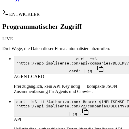
ENTWICKLER
Programmatischer Zugriff
LIVE
Drei Wege, die Daten dieser Firma automatisiert abzurufen:
curl -fsS
"https://app.implisense.com/api/companies/DE0IMV7
card" | jq .
AGENT-CARD
Frei zugänglich, kein API-Key nötig — kompakte JSON-
Zusammenfassung für Agents und Crawler.
curl -fsS -H "Authorization: Bearer $IMPLISENSE_T
"https://api.implisense.com/v2/companies/DE0IMV7B
| jq .
API