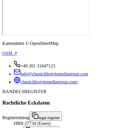
Kartendaten © OpenStreetMap
OSM ↗
+49 201 31047123
info@classiclifestylemediagroup.com
classiclifestylemediagroup.com/
HANDELSREGISTER
Rechtliche Eckdaten
Registereintrag
legal.register
HRB 27734 (Essen)