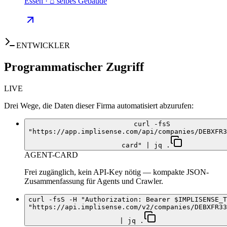
Essen · ⌂ selbes Gebäude
ENTWICKLER
Programmatischer Zugriff
LIVE
Drei Wege, die Daten dieser Firma automatisiert abzurufen:
curl -fsS
"https://app.implisense.com/api/companies/DEBXFR3
card" | jq .
AGENT-CARD
Frei zugänglich, kein API-Key nötig — kompakte JSON-
Zusammenfassung für Agents und Crawler.
curl -fsS -H "Authorization: Bearer $IMPLISENSE_T
"https://api.implisense.com/v2/companies/DEBXFR33
| jq .