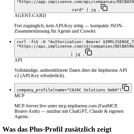
"https://app.implisense.com/api/companies/DECBA59
card" | jq .
AGENT-CARD
Frei zugänglich, kein API-Key nötig — kompakte JSON-
Zusammenfassung für Agents und Crawler.
curl -fsS -H "Authorization: Bearer $IMPLISENSE_T
"https://api.implisense.com/v2/companies/DECBA59G
| jq .
API
Vollständige, authentifizierte Daten über die Implisense API
v2 (API-Key erforderlich).
company_profile(name="CAJAC Solutions GmbH")
MCP
MCP-Server live unter mcp.implisense.com (FastMCP,
Bearer-Auth) — nutzbar mit ChatGPT, Claude & eigenen
Agents.
Was das Plus-Profil zusätzlich zeigt