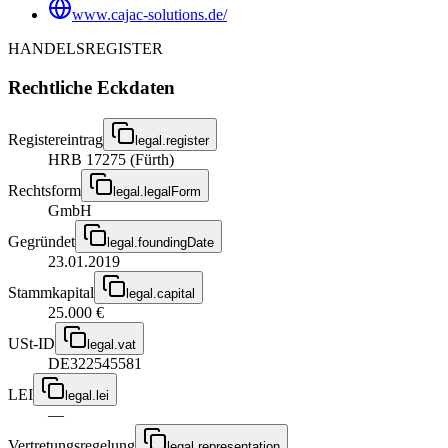
www.cajac-solutions.de/
HANDELSREGISTER
Rechtliche Eckdaten
Registereintrag
legal.register
HRB 17275 (Fürth)
Rechtsform
legal.legalForm
GmbH
Gegründet
legal.foundingDate
23.01.2019
Stammkapital
legal.capital
25.000 €
USt-ID
legal.vat
DE322545581
LEI
legal.lei
—
Vertretungsregelung
legal.representation