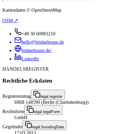
Kartendaten © OpenStreetMap
OSM ↗
+49 30 60983210
hello@bridgehouse.de
bridgehouse.de/
LinkedIn
HANDELSREGISTER
Rechtliche Eckdaten
Registereintrag
legal.register
HRB 148590 (Berlin (Charlottenburg))
Rechtsform
legal.legalForm
GmbH
Gegründet
legal.foundingDate
17.03.2013