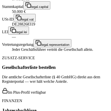
Stammkapital
legal.capital
50.000 €
USt-ID
legal.vat
DE288268319
LEI
legal.lei
—
Vertretungsregelung
legal.representation
Jeder Geschäftsführer vertritt die Gesellschaft allein.
ZUSATZ-SERVICE
Gesellschafterliste bestellen
Die amtliche Gesellschafterliste (§ 40 GmbHG) direkt aus dem
Registerportal — wer hält welche Anteile.
Im Plus-Profil verfügbar
FINANZEN
Jahresabschlüsse