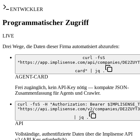
ENTWICKLER
Programmatischer Zugriff
LIVE
Drei Wege, die Daten dieser Firma automatisiert abzurufen:
curl -fsS
"https://app.implisense.com/api/companies/DE2ZUYT
card" | jq .
AGENT-CARD
Frei zugänglich, kein API-Key nötig — kompakte JSON-
Zusammenfassung für Agents und Crawler.
curl -fsS -H "Authorization: Bearer $IMPLISENSE_T
"https://api.implisense.com/v2/companies/DE2ZUYT3
| jq .
API
Vollständige, authentifizierte Daten über die Implisense API
v2 (API-Key erforderlich).