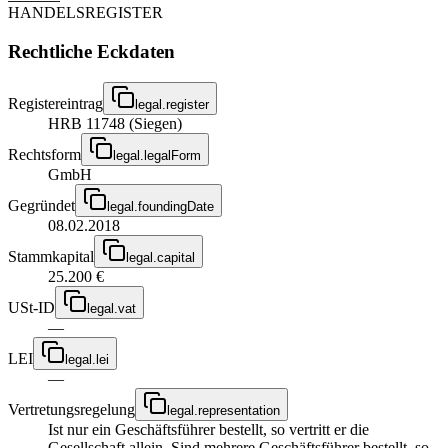
HANDELSREGISTER
Rechtliche Eckdaten
Registereintrag
legal.register
HRB 11748 (Siegen)
Rechtsform
legal.legalForm
GmbH
Gegründet
legal.foundingDate
08.02.2018
Stammkapital
legal.capital
25.200 €
USt-ID
legal.vat
—
LEI
legal.lei
—
Vertretungsregelung
legal.representation
Ist nur ein Geschäftsführer bestellt, so vertritt er die
Gesellschaft allein. Sind mehrere Geschäftsführer bestellt, so