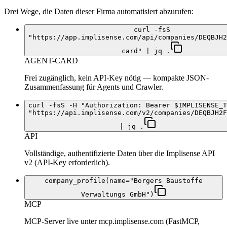
Drei Wege, die Daten dieser Firma automatisiert abzurufen:
curl -fsS
"https://app.implisense.com/api/companies/DEQBJH2
card" | jq .
AGENT-CARD
Frei zugänglich, kein API-Key nötig — kompakte JSON-
Zusammenfassung für Agents und Crawler.
curl -fsS -H "Authorization: Bearer $IMPLISENSE_T
"https://api.implisense.com/v2/companies/DEQBJH2F
| jq .
API
Vollständige, authentifizierte Daten über die Implisense API
v2 (API-Key erforderlich).
company_profile(name="Borgers Baustoffe
Verwaltungs GmbH")
MCP
MCP-Server live unter mcp.implisense.com (FastMCP,