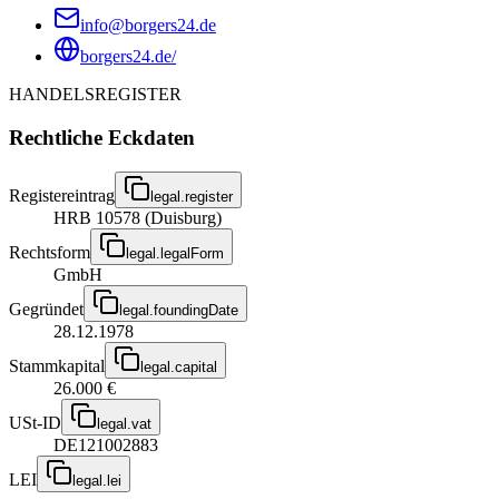
info@borgers24.de
borgers24.de/
HANDELSREGISTER
Rechtliche Eckdaten
Registereintrag
legal.register
HRB 10578 (Duisburg)
Rechtsform
legal.legalForm
GmbH
Gegründet
legal.foundingDate
28.12.1978
Stammkapital
legal.capital
26.000 €
USt-ID
legal.vat
DE121002883
LEI
legal.lei