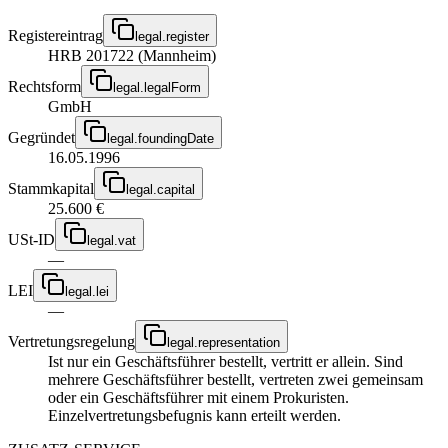
Registereintrag
legal.register
HRB 201722 (Mannheim)
Rechtsform
legal.legalForm
GmbH
Gegründet
legal.foundingDate
16.05.1996
Stammkapital
legal.capital
25.600 €
USt-ID
legal.vat
—
LEI
legal.lei
—
Vertretungsregelung
legal.representation
Ist nur ein Geschäftsführer bestellt, vertritt er allein. Sind
mehrere Geschäftsführer bestellt, vertreten zwei gemeinsam
oder ein Geschäftsführer mit einem Prokuristen.
Einzelvertretungsbefugnis kann erteilt werden.