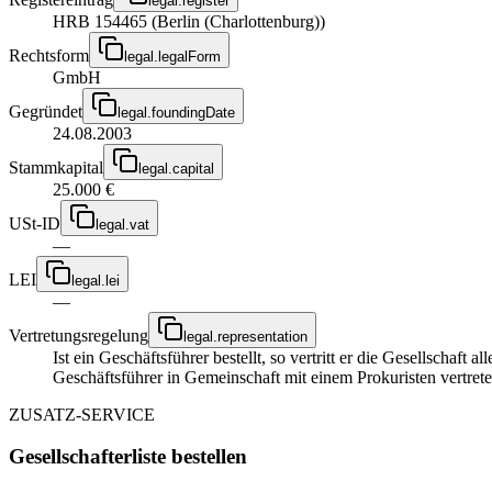
legal.register
HRB 154465 (Berlin (Charlottenburg))
Rechtsform
legal.legalForm
GmbH
Gegründet
legal.foundingDate
24.08.2003
Stammkapital
legal.capital
25.000 €
USt-ID
legal.vat
—
LEI
legal.lei
—
Vertretungsregelung
legal.representation
Ist ein Geschäftsführer bestellt, so vertritt er die Gesellschaft
Geschäftsführer in Gemeinschaft mit einem Prokuristen vertrete
ZUSATZ-SERVICE
Gesellschafterliste bestellen