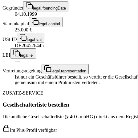
Gegründet
legal.foundingDate
04.10.1999
Stammkapital
legal.capital
25.000 €
USt-ID
legal.vat
DE204526445
LEI
legal.lei
—
Vertretungsregelung
legal.representation
Ist nur ein Geschäftsführer bestellt, so vertritt er die Gesellsc
gemeinsam mit einem Prokuristen vertreten.
ZUSATZ-SERVICE
Gesellschafterliste bestellen
Die amtliche Gesellschafterliste (§ 40 GmbHG) direkt aus dem Regist
Im Plus-Profil verfügbar