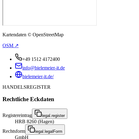
Kartendaten © OpenStreetMap
OSM ↗
+49 1512 4172400
info@bielemeier-it.de
bielemeier-it.de/
HANDELSREGISTER
Rechtliche Eckdaten
Registereintrag
legal.register
HRB 8260 (Hagen)
Rechtsform
legal.legalForm
GmbH