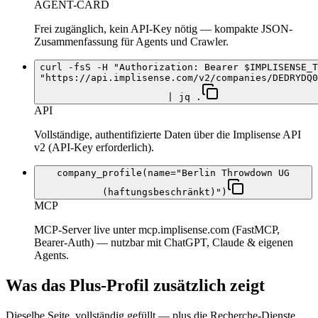
AGENT-CARD
Frei zugänglich, kein API-Key nötig — kompakte JSON-
Zusammenfassung für Agents und Crawler.
curl -fsS -H "Authorization: Bearer $IMPLISENSE_T
"https://api.implisense.com/v2/companies/DEDRYDQ0
| jq .
API
Vollständige, authentifizierte Daten über die Implisense API
v2 (API-Key erforderlich).
company_profile(name="Berlin Throwdown UG
(haftungsbeschränkt)")
MCP
MCP-Server live unter mcp.implisense.com (FastMCP,
Bearer-Auth) — nutzbar mit ChatGPT, Claude & eigenen
Agents.
Was das Plus-Profil zusätzlich zeigt
Dieselbe Seite, vollständig gefüllt — plus die Recherche-Dienste,