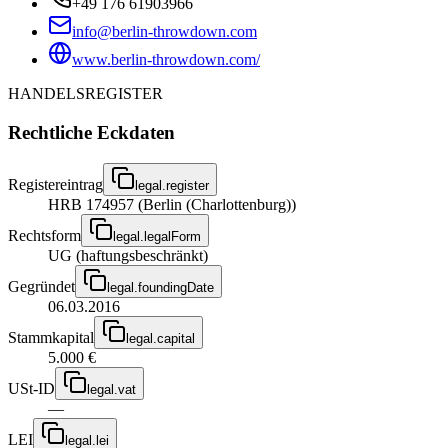
+49 176 61903966
info@berlin-throwdown.com
www.berlin-throwdown.com/
HANDELSREGISTER
Rechtliche Eckdaten
Registereintrag
legal.register
HRB 174957 (Berlin (Charlottenburg))
Rechtsform
legal.legalForm
UG (haftungsbeschränkt)
Gegründet
legal.foundingDate
06.03.2016
Stammkapital
legal.capital
5.000 €
USt-ID
legal.vat
—
LEI
legal.lei