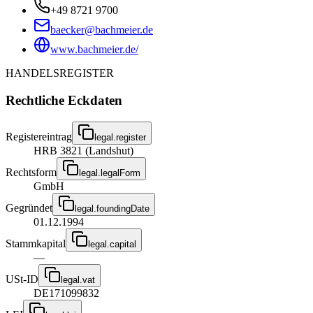
+49 8721 9700
baecker@bachmeier.de
www.bachmeier.de/
HANDELSREGISTER
Rechtliche Eckdaten
Registereintrag
legal.register
HRB 3821 (Landshut)
Rechtsform
legal.legalForm
GmbH
Gegründet
legal.foundingDate
01.12.1994
Stammkapital
legal.capital
—
USt-ID
legal.vat
DE171099832