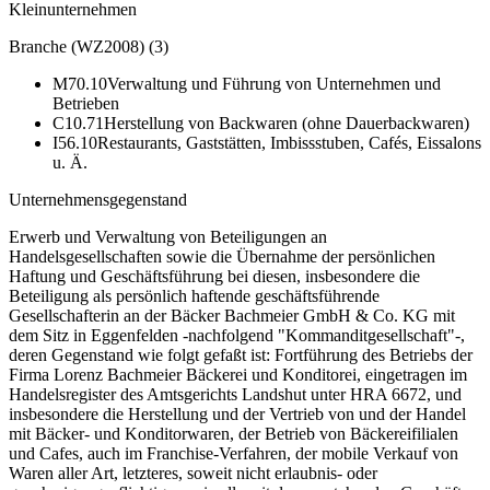
Kleinunternehmen
Branche (WZ2008)
(
3
)
M70.10
Verwaltung und Führung von Unternehmen und
Betrieben
C10.71
Herstellung von Backwaren (ohne Dauerbackwaren)
I56.10
Restaurants, Gaststätten, Imbissstuben, Cafés, Eissalons
u. Ä.
Unternehmensgegenstand
Erwerb und Verwaltung von Beteiligungen an
Handelsgesellschaften sowie die Übernahme der persönlichen
Haftung und Geschäftsführung bei diesen, insbesondere die
Beteiligung als persönlich haftende geschäftsführende
Gesellschafterin an der Bäcker Bachmeier GmbH & Co. KG mit
dem Sitz in Eggenfelden -nachfolgend "Kommanditgesellschaft"-,
deren Gegenstand wie folgt gefaßt ist: Fortführung des Betriebs der
Firma Lorenz Bachmeier Bäckerei und Konditorei, eingetragen im
Handelsregister des Amtsgerichts Landshut unter HRA 6672, und
insbesondere die Herstellung und der Vertrieb von und der Handel
mit Bäcker- und Konditorwaren, der Betrieb von Bäckereifilialen
und Cafes, auch im Franchise-Verfahren, der mobile Verkauf von
Waren aller Art, letzteres, soweit nicht erlaubnis- oder