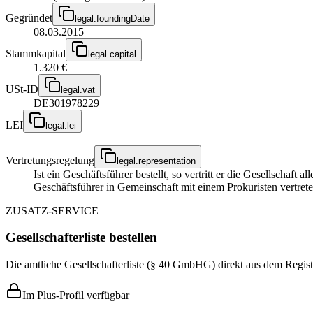
Gegründet
legal.foundingDate
08.03.2015
Stammkapital
legal.capital
1.320 €
USt-ID
legal.vat
DE301978229
LEI
legal.lei
—
Vertretungsregelung
legal.representation
Ist ein Geschäftsführer bestellt, so vertritt er die Gesellschaft
Geschäftsführer in Gemeinschaft mit einem Prokuristen vertrete
ZUSATZ-SERVICE
Gesellschafterliste bestellen
Die amtliche Gesellschafterliste (§ 40 GmbHG) direkt aus dem Regist
Im Plus-Profil verfügbar