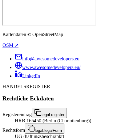
Kartendaten © OpenStreetMap
OSM ↗
info@awesomedevelopers.eu
www.awesomedevelopers.eu/
LinkedIn
HANDELSREGISTER
Rechtliche Eckdaten
Registereintrag
legal.register
HRB 165450 (Berlin (Charlottenburg))
Rechtsform
legal.legalForm
UG (haftungsbeschränkt)