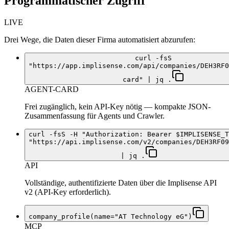
Programmatischer Zugriff
LIVE
Drei Wege, die Daten dieser Firma automatisiert abzurufen:
curl -fsS
"https://app.implisense.com/api/companies/DEH3RF0
card" | jq .
AGENT-CARD
Frei zugänglich, kein API-Key nötig — kompakte JSON-
Zusammenfassung für Agents und Crawler.
curl -fsS -H "Authorization: Bearer $IMPLISENSE_T
"https://api.implisense.com/v2/companies/DEH3RF09
| jq .
API
Vollständige, authentifizierte Daten über die Implisense API
v2 (API-Key erforderlich).
company_profile(name="AT Technology eG")
MCP