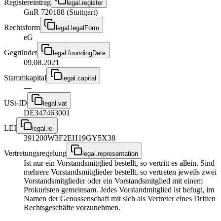
Registereintrag
legal.register
GnR 720188 (Stuttgart)
Rechtsform
legal.legalForm
eG
Gegründet
legal.foundingDate
09.08.2021
Stammkapital
legal.capital
—
USt-ID
legal.vat
DE347463001
LEI
legal.lei
391200W3F2EH19GY5X38
Vertretungsregelung
legal.representation
Ist nur ein Vorstandsmitglied bestellt, so vertritt es allein. Sind
mehrere Vorstandsmitglieder bestellt, so vertreten jeweils zwei
Vorstandsmitglieder oder ein Vorstandsmitglied mit einem
Prokuristen gemeinsam. Jedes Vorstandmitglied ist befugt, im
Namen der Genossenschaft mit sich als Vertreter eines Dritten
Rechtsgeschäfte vorzunehmen.