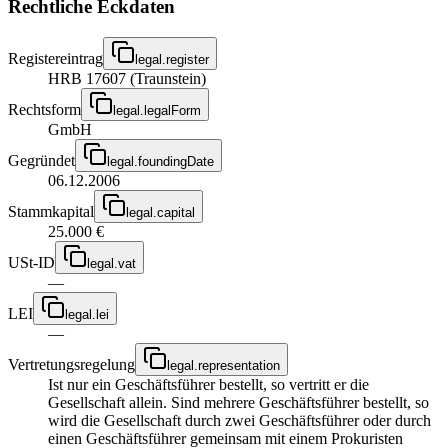
Rechtliche Eckdaten
Registereintrag
legal.register
HRB 17607 (Traunstein)
Rechtsform
legal.legalForm
GmbH
Gegründet
legal.foundingDate
06.12.2006
Stammkapital
legal.capital
25.000 €
USt-ID
legal.vat
—
LEI
legal.lei
—
Vertretungsregelung
legal.representation
Ist nur ein Geschäftsführer bestellt, so vertritt er die
Gesellschaft allein. Sind mehrere Geschäftsführer bestellt, so
wird die Gesellschaft durch zwei Geschäftsführer oder durch
einen Geschäftsführer gemeinsam mit einem Prokuristen