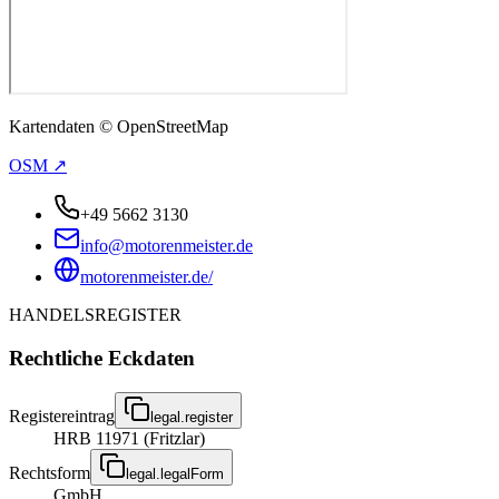
Kartendaten © OpenStreetMap
OSM ↗
+49 5662 3130
info@motorenmeister.de
motorenmeister.de/
HANDELSREGISTER
Rechtliche Eckdaten
Registereintrag
legal.register
HRB 11971 (Fritzlar)
Rechtsform
legal.legalForm
GmbH