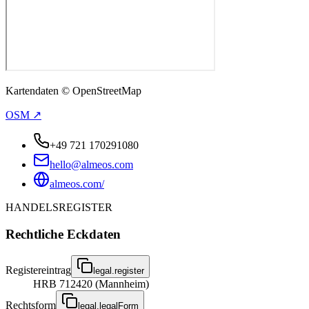
Kartendaten © OpenStreetMap
OSM ↗
+49 721 170291080
hello@almeos.com
almeos.com/
HANDELSREGISTER
Rechtliche Eckdaten
Registereintrag
legal.register
HRB 712420 (Mannheim)
Rechtsform
legal.legalForm