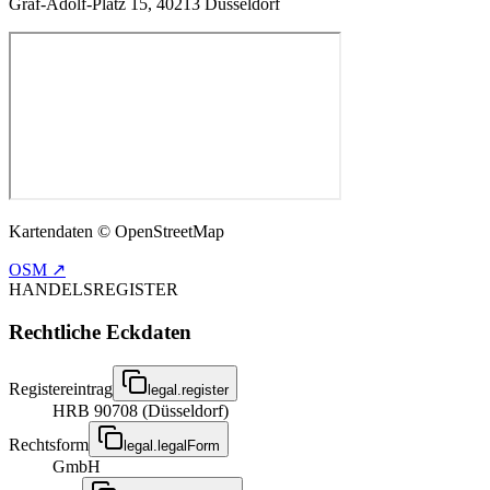
Graf-Adolf-Platz 15, 40213 Düsseldorf
Kartendaten © OpenStreetMap
OSM ↗
HANDELSREGISTER
Rechtliche Eckdaten
Registereintrag
legal.register
HRB 90708 (Düsseldorf)
Rechtsform
legal.legalForm
GmbH