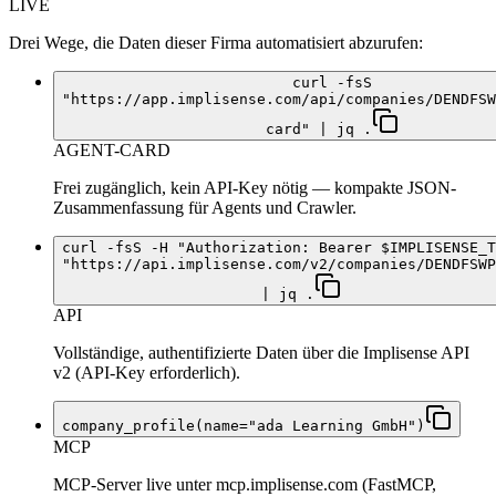
LIVE
Drei Wege, die Daten dieser Firma automatisiert abzurufen:
curl -fsS
"https://app.implisense.com/api/companies/DENDFSW
card" | jq .
AGENT-CARD
Frei zugänglich, kein API-Key nötig — kompakte JSON-
Zusammenfassung für Agents und Crawler.
curl -fsS -H "Authorization: Bearer $IMPLISENSE_T
"https://api.implisense.com/v2/companies/DENDFSWP
| jq .
API
Vollständige, authentifizierte Daten über die Implisense API
v2 (API-Key erforderlich).
company_profile(name="ada Learning GmbH")
MCP
MCP-Server live unter mcp.implisense.com (FastMCP,