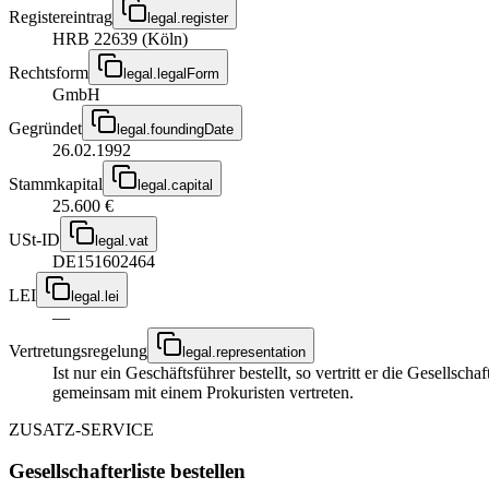
Registereintrag
legal.register
HRB 22639 (Köln)
Rechtsform
legal.legalForm
GmbH
Gegründet
legal.foundingDate
26.02.1992
Stammkapital
legal.capital
25.600 €
USt-ID
legal.vat
DE151602464
LEI
legal.lei
—
Vertretungsregelung
legal.representation
Ist nur ein Geschäftsführer bestellt, so vertritt er die Gesellsc
gemeinsam mit einem Prokuristen vertreten.
ZUSATZ-SERVICE
Gesellschafterliste bestellen