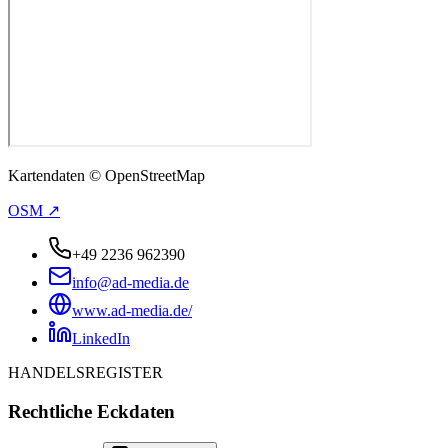
Kartendaten © OpenStreetMap
OSM ↗
+49 2236 962390
info@ad-media.de
www.ad-media.de/
LinkedIn
HANDELSREGISTER
Rechtliche Eckdaten