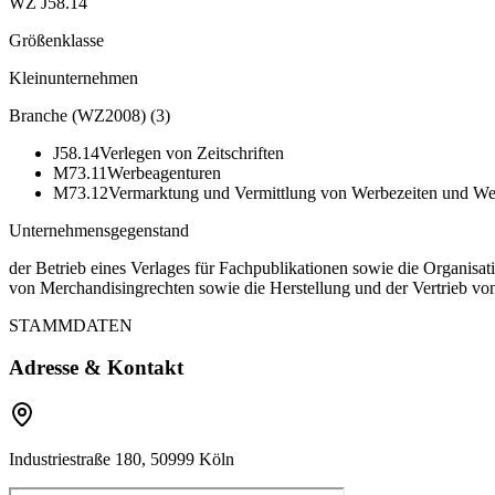
WZ J58.14
Größenklasse
Kleinunternehmen
Branche (WZ2008)
(
3
)
J58.14
Verlegen von Zeitschriften
M73.11
Werbeagenturen
M73.12
Vermarktung und Vermittlung von Werbezeiten und We
Unternehmensgegenstand
der Betrieb eines Verlages für Fachpublikationen sowie die Organisa
von Merchandisingrechten sowie die Herstellung und der Vertrieb vo
STAMMDATEN
Adresse & Kontakt
Industriestraße 180, 50999 Köln