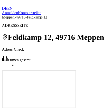
DE
EN
Anmelden
Konto erstellen
Meppen
›
49716
›
Feldkamp
›
12
ADRESSSEITE
Feldkamp
12
,
49716
Meppen
Adress-Check
Firmen gesamt
2