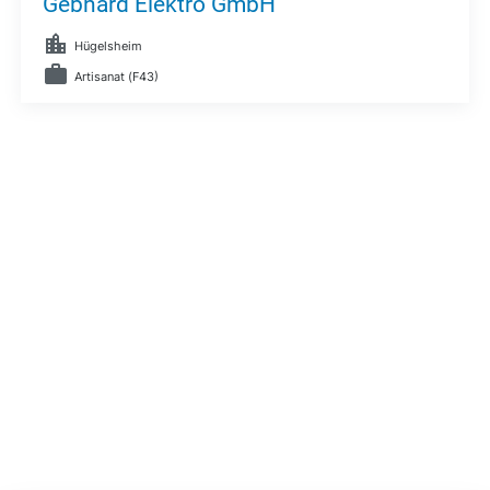
Gebhard Elektro GmbH
Hügelsheim
Artisanat (F43)