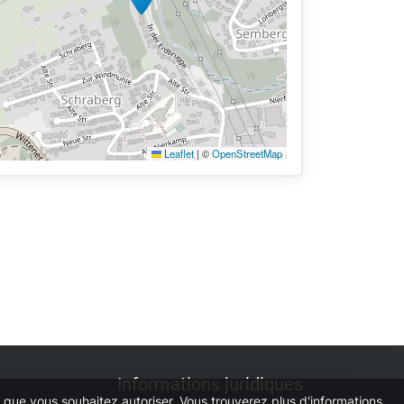
Leaflet
|
©
OpenStreetMap
Informations juridiques
es que vous souhaitez autoriser. Vous trouverez plus d'informations