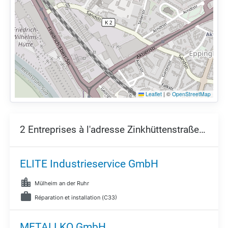
Leaflet
|
©
OpenStreetMap
2 Entreprises à l'adresse Zinkhüttenstraße 45,
45
ELITE Industrieservice GmbH
Mülheim an der Ruhr
Réparation et installation (C33)
METALLKO GmbH