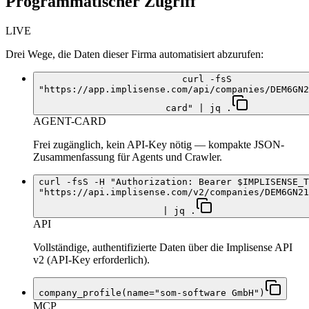
Programmatischer Zugriff
LIVE
Drei Wege, die Daten dieser Firma automatisiert abzurufen:
curl -fsS
"https://app.implisense.com/api/companies/DEM6GN2
card" | jq .
AGENT-CARD
Frei zugänglich, kein API-Key nötig — kompakte JSON-
Zusammenfassung für Agents und Crawler.
curl -fsS -H "Authorization: Bearer $IMPLISENSE_T
"https://api.implisense.com/v2/companies/DEM6GN21
| jq .
API
Vollständige, authentifizierte Daten über die Implisense API
v2 (API-Key erforderlich).
company_profile(name="som-software GmbH")
MCP