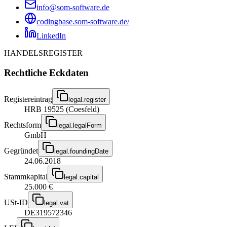
info@som-software.de
codingbase.som-software.de/
LinkedIn
HANDELSREGISTER
Rechtliche Eckdaten
Registereintrag
legal.register
HRB 19525 (Coesfeld)
Rechtsform
legal.legalForm
GmbH
Gegründet
legal.foundingDate
24.06.2018
Stammkapital
legal.capital
25.000 €
USt-ID
legal.vat
DE319572346