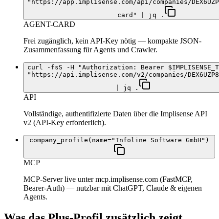
"https://app.implisense.com/api/companies/DEX6UZP
card" | jq .
AGENT-CARD
Frei zugänglich, kein API-Key nötig — kompakte JSON-
Zusammenfassung für Agents und Crawler.
curl -fsS -H "Authorization: Bearer $IMPLISENSE_T
"https://api.implisense.com/v2/companies/DEX6UZP8
| jq .
API
Vollständige, authentifizierte Daten über die Implisense API
v2 (API-Key erforderlich).
company_profile(name="Infoline Software GmbH")
MCP
MCP-Server live unter mcp.implisense.com (FastMCP,
Bearer-Auth) — nutzbar mit ChatGPT, Claude & eigenen
Agents.
Was das Plus-Profil zusätzlich zeigt