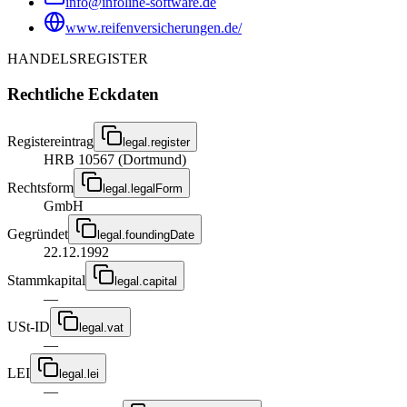
info@infoline-software.de
www.reifenversicherungen.de/
HANDELSREGISTER
Rechtliche Eckdaten
Registereintrag
legal.register
HRB 10567 (Dortmund)
Rechtsform
legal.legalForm
GmbH
Gegründet
legal.foundingDate
22.12.1992
Stammkapital
legal.capital
—
USt-ID
legal.vat
—
LEI
legal.lei
—