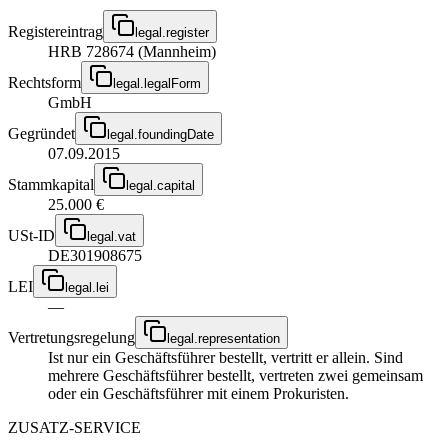
Registereintrag
legal.register
HRB 728674 (Mannheim)
Rechtsform
legal.legalForm
GmbH
Gegründet
legal.foundingDate
07.09.2015
Stammkapital
legal.capital
25.000 €
USt-ID
legal.vat
DE301908675
LEI
legal.lei
—
Vertretungsregelung
legal.representation
Ist nur ein Geschäftsführer bestellt, vertritt er allein. Sind
mehrere Geschäftsführer bestellt, vertreten zwei gemeinsam
oder ein Geschäftsführer mit einem Prokuristen.
ZUSATZ-SERVICE