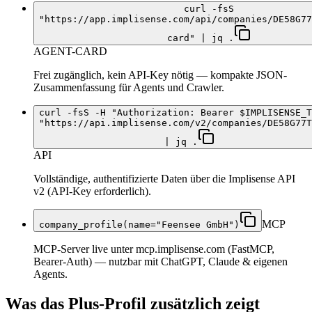
curl -fsS
"https://app.implisense.com/api/companies/DE58G77
card" | jq .
AGENT-CARD
Frei zugänglich, kein API-Key nötig — kompakte JSON-
Zusammenfassung für Agents und Crawler.
curl -fsS -H "Authorization: Bearer $IMPLISENSE_T
"https://api.implisense.com/v2/companies/DE58G77T
| jq .
API
Vollständige, authentifizierte Daten über die Implisense API
v2 (API-Key erforderlich).
MCP
company_profile(name="Feensee GmbH")
MCP-Server live unter mcp.implisense.com (FastMCP,
Bearer-Auth) — nutzbar mit ChatGPT, Claude & eigenen
Agents.
Was das Plus-Profil zusätzlich zeigt