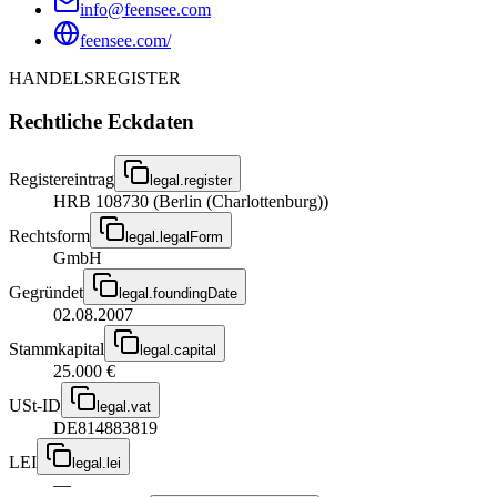
info@feensee.com
feensee.com/
HANDELSREGISTER
Rechtliche Eckdaten
Registereintrag
legal.register
HRB 108730 (Berlin (Charlottenburg))
Rechtsform
legal.legalForm
GmbH
Gegründet
legal.foundingDate
02.08.2007
Stammkapital
legal.capital
25.000 €
USt-ID
legal.vat
DE814883819
LEI
legal.lei
—