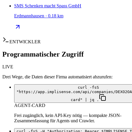
SMS Schenken macht Spass GmbH
Erdmannhausen · 0.18 km
ENTWICKLER
Programmatischer Zugriff
LIVE
Drei Wege, die Daten dieser Firma automatisiert abzurufen:
curl -fsS
"https://app.implisense.com/api/companies/DEXO2OA
card" | jq .
AGENT-CARD
Frei zugänglich, kein API-Key nötig — kompakte JSON-
Zusammenfassung für Agents und Crawler.
curl -fsS -H "Authorization: Bearer $IMPLISENSE_T