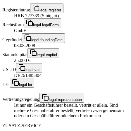
Registereintrag
legal.register
HRB 727339 (Stuttgart)
Rechtsform
legal.legalForm
GmbH
Gegründet
legal.foundingDate
03.08.2008
Stammkapital
legal.capital
25.000 €
USt-ID
legal.vat
DE261385304
LEI
legal.lei
—
Vertretungsregelung
legal.representation
Ist nur ein Geschäftsführer bestellt, vertritt er allein. Sind
mehrere Geschäftsführer bestellt, vertreten zwei gemeinsam
oder ein Geschäftsführer mit einem Prokuristen.
ZUSATZ-SERVICE