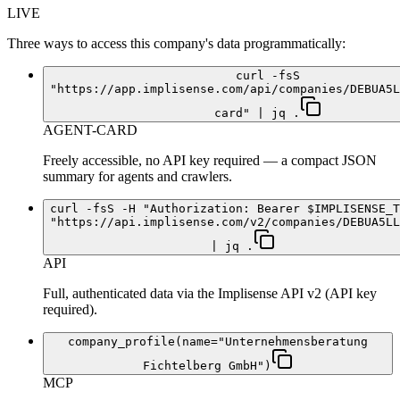
LIVE
Three ways to access this company's data programmatically:
curl -fsS
"https://app.implisense.com/api/companies/DEBUA5L
card" | jq .
AGENT-CARD
Freely accessible, no API key required — a compact JSON
summary for agents and crawlers.
curl -fsS -H "Authorization: Bearer $IMPLISENSE_T
"https://api.implisense.com/v2/companies/DEBUA5LL
| jq .
API
Full, authenticated data via the Implisense API v2 (API key
required).
company_profile(name="Unternehmensberatung
Fichtelberg GmbH")
MCP