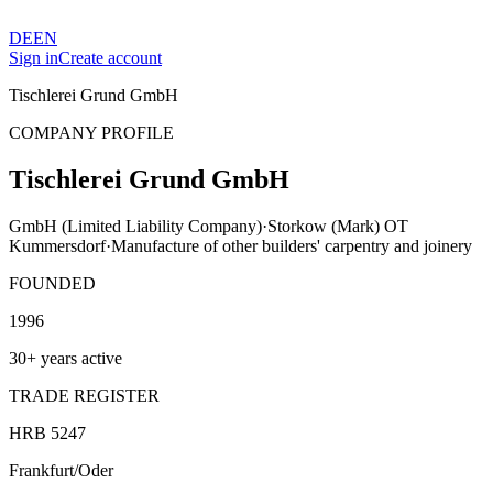
DE
EN
Sign in
Create account
Tischlerei Grund GmbH
COMPANY PROFILE
Tischlerei Grund GmbH
GmbH (Limited Liability Company)
·
Storkow (Mark) OT
Kummersdorf
·
Manufacture of other builders' carpentry and joinery
FOUNDED
1996
30+ years active
TRADE REGISTER
HRB 5247
Frankfurt/Oder