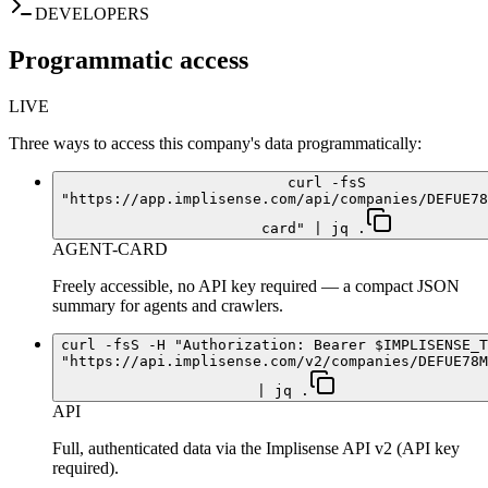
DEVELOPERS
Programmatic access
LIVE
Three ways to access this company's data programmatically:
curl -fsS
"https://app.implisense.com/api/companies/DEFUE78
card" | jq .
AGENT-CARD
Freely accessible, no API key required — a compact JSON
summary for agents and crawlers.
curl -fsS -H "Authorization: Bearer $IMPLISENSE_T
"https://api.implisense.com/v2/companies/DEFUE78M
| jq .
API
Full, authenticated data via the Implisense API v2 (API key
required).