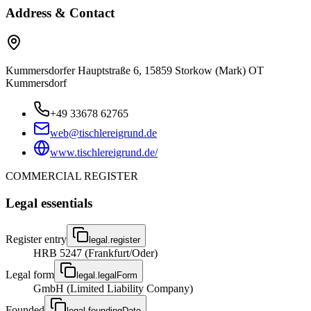
Address & Contact
Kummersdorfer Hauptstraße 6, 15859 Storkow (Mark) OT
Kummersdorf
+49 33678 62765
web@tischlereigrund.de
www.tischlereigrund.de/
COMMERCIAL REGISTER
Legal essentials
Register entry
legal.register
HRB 5247 (Frankfurt/Oder)
Legal form
legal.legalForm
GmbH (Limited Liability Company)
Founded
legal.foundingDate