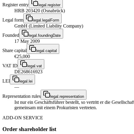
Register entry
legal.register
HRB 203420 (Osnabrück)
Legal form
legal.legalForm
GmbH (Limited Liability Company)
Founded
legal.foundingDate
17 May 2009
Share capital
legal.capital
€25,000
VAT ID
legal.vat
DE268616923
LEI
legal.lei
—
Representation rules
legal.representation
Ist nur ein Geschäftsführer bestellt, so vertritt er die Gesellsc
gemeinsam mit einem Prokuristen vertreten.
ADD-ON SERVICE
Order shareholder list