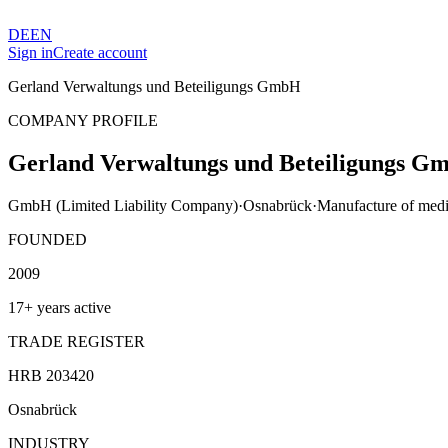
DE
EN
Sign in
Create account
Gerland Verwaltungs und Beteiligungs GmbH
COMPANY PROFILE
Gerland Verwaltungs und Beteiligungs G
GmbH (Limited Liability Company)
·
Osnabrück
·
Manufacture of medic
FOUNDED
2009
17+ years active
TRADE REGISTER
HRB 203420
Osnabrück
INDUSTRY