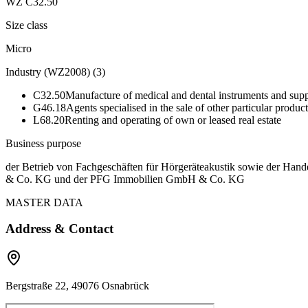
WZ C32.50
Size class
Micro
Industry (WZ2008)
(
3
)
C32.50
Manufacture of medical and dental instruments and supp
G46.18
Agents specialised in the sale of other particular product
L68.20
Renting and operating of own or leased real estate
Business purpose
der Betrieb von Fachgeschäften für Hörgeräteakustik sowie der Hand
& Co. KG und der PFG Immobilien GmbH & Co. KG
MASTER DATA
Address & Contact
Bergstraße 22, 49076 Osnabrück