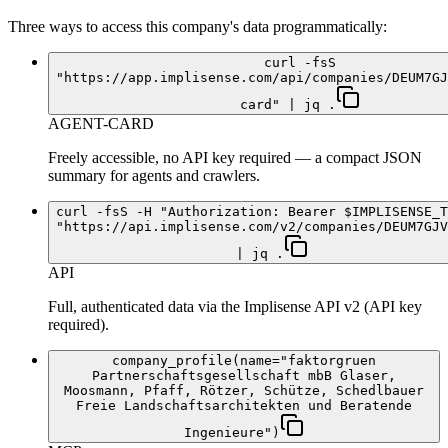
Three ways to access this company's data programmatically:
curl -fsS
"https://app.implisense.com/api/companies/DEUM7GJ
card" | jq .
AGENT-CARD
Freely accessible, no API key required — a compact JSON
summary for agents and crawlers.
curl -fsS -H "Authorization: Bearer $IMPLISENSE_T
"https://api.implisense.com/v2/companies/DEUM7GJV
| jq .
API
Full, authenticated data via the Implisense API v2 (API key
required).
company_profile(name="faktorgruen
Partnerschaftsgesellschaft mbB Glaser,
Moosmann, Pfaff, Rötzer, Schütze, Schedlbauer
Freie Landschaftsarchitekten und Beratende
Ingenieure")