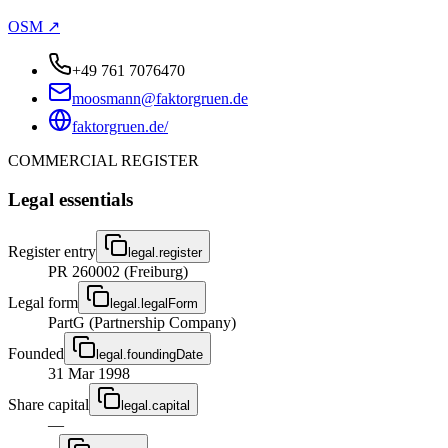
OSM ↗
+49 761 7076470
moosmann@faktorgruen.de
faktorgruen.de/
COMMERCIAL REGISTER
Legal essentials
Register entry
legal.register
PR 260002 (Freiburg)
Legal form
legal.legalForm
PartG (Partnership Company)
Founded
legal.foundingDate
31 Mar 1998
Share capital
legal.capital
—