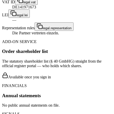
VAT ID
legal.vat
DE141971673
LEI
legal.lei
—
Representation rules
legal.representation
Die Partner vertreten einzeln.
ADD-ON SERVICE
Order shareholder list
The statutory shareholder list (§ 40 GmbHG) straight from the
official register portal — who holds which shares.
Available once you sign in
FINANCIALS
Annual statements
No public annual statements on file.
SIGNALS