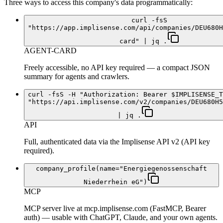
Three ways to access this company's data programmatically:
curl -fsS
"https://app.implisense.com/api/companies/DEU680H
card" | jq .
AGENT-CARD
Freely accessible, no API key required — a compact JSON
summary for agents and crawlers.
curl -fsS -H "Authorization: Bearer $IMPLISENSE_T
"https://api.implisense.com/v2/companies/DEU680H5
| jq .
API
Full, authenticated data via the Implisense API v2 (API key
required).
company_profile(name="Energiegenossenschaft
Niederrhein eG")
MCP
MCP server live at mcp.implisense.com (FastMCP, Bearer
auth) — usable with ChatGPT, Claude, and your own agents.