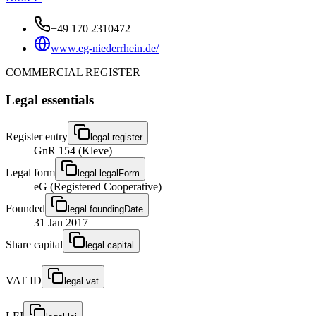
+49 170 2310472
www.eg-niederrhein.de/
COMMERCIAL REGISTER
Legal essentials
Register entry
legal.register
GnR 154 (Kleve)
Legal form
legal.legalForm
eG (Registered Cooperative)
Founded
legal.foundingDate
31 Jan 2017
Share capital
legal.capital
—
VAT ID
legal.vat
—