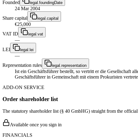
Founded
legal.foundingDate
24 Mar 2004
Share capital
legal.capital
€25,000
VAT ID
legal.vat
—
LEI
legal.lei
—
Representation rules
legal.representation
Ist ein Geschäftsführer bestellt, so vertritt er die Gesellschaft
Geschäftsführer in Gemeinschaft mit einem Prokuristen vertrete
ADD-ON SERVICE
Order shareholder list
The statutory shareholder list (§ 40 GmbHG) straight from the officia
Available once you sign in
FINANCIALS