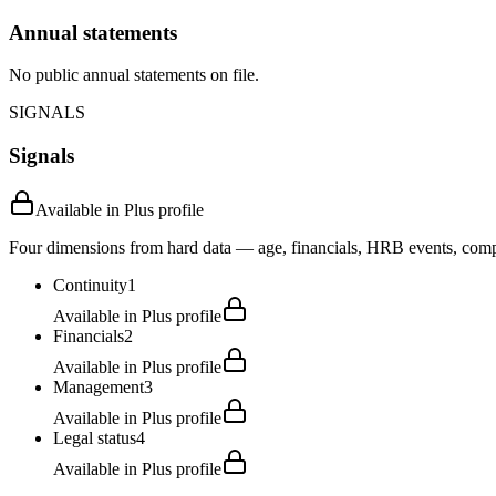
Annual statements
No public annual statements on file.
SIGNALS
Signals
Available in Plus profile
Four dimensions from hard data — age, financials, HRB events, compli
Continuity
1
Available in Plus profile
Financials
2
Available in Plus profile
Management
3
Available in Plus profile
Legal status
4
Available in Plus profile