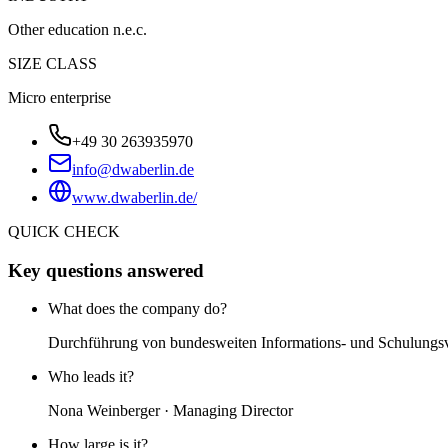
Other education n.e.c.
SIZE CLASS
Micro enterprise
+49 30 263935970
info@dwaberlin.de
www.dwaberlin.de/
QUICK CHECK
Key questions answered
What does the company do?
Durchführung von bundesweiten Informations- und Schulungsv
Who leads it?
Nona Weinberger · Managing Director
How large is it?