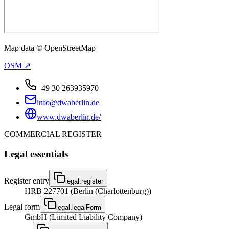
Map data © OpenStreetMap
OSM ↗
+49 30 263935970
info@dwaberlin.de
www.dwaberlin.de/
COMMERCIAL REGISTER
Legal essentials
Register entry
legal.register
HRB 227701 (Berlin (Charlottenburg))
Legal form
legal.legalForm
GmbH (Limited Liability Company)