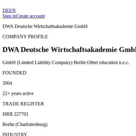
DE
EN
Sign in
Create account
DWA Deutsche Wirtschaftsakademie GmbH
COMPANY PROFILE
DWA Deutsche Wirtschaftsakademie Gm
GmbH (Limited Liability Company)
·
Berlin
·
Other education n.e.c.
FOUNDED
2004
22+ years active
TRADE REGISTER
HRB 227701
Berlin (Charlottenburg)
INDUSTRY