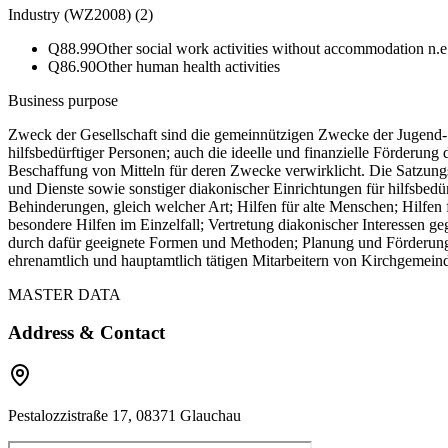
Industry (WZ2008)
(
2
)
Q88.99
Other social work activities without accommodation n.e
Q86.90
Other human health activities
Business purpose
Zweck der Gesellschaft sind die gemeinnützigen Zwecke der Jugend- 
hilfsbedürftiger Personen; auch die ideelle und finanzielle Förderu
Beschaffung von Mitteln für deren Zwecke verwirklicht. Die Satzungs
und Dienste sowie sonstiger diakonischer Einrichtungen für hilfsbed
Behinderungen, gleich welcher Art; Hilfen für alte Menschen; Hilfen 
besondere Hilfen im Einzelfall; Vertretung diakonischer Interessen g
durch dafür geeignete Formen und Methoden; Planung und Förderun
ehrenamtlich und hauptamtlich tätigen Mitarbeitern von Kirchgemein
MASTER DATA
Address & Contact
Pestalozzistraße 17, 08371 Glauchau