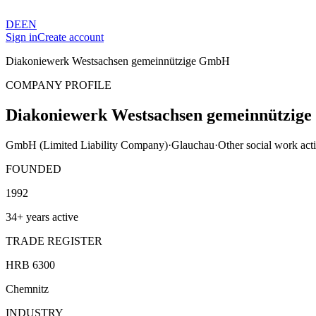
DE
EN
Sign in
Create account
Diakoniewerk Westsachsen gemeinnützige GmbH
COMPANY PROFILE
Diakoniewerk Westsachsen gemeinnützig
GmbH (Limited Liability Company)
·
Glauchau
·
Other social work act
FOUNDED
1992
34+ years active
TRADE REGISTER
HRB 6300
Chemnitz
INDUSTRY