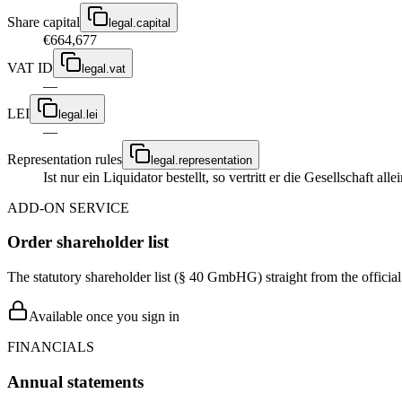
Share capital
legal.capital
€664,677
VAT ID
legal.vat
—
LEI
legal.lei
—
Representation rules
legal.representation
Ist nur ein Liquidator bestellt, so vertritt er die Gesellschaft 
ADD-ON SERVICE
Order shareholder list
The statutory shareholder list (§ 40 GmbHG) straight from the officia
Available once you sign in
FINANCIALS
Annual statements