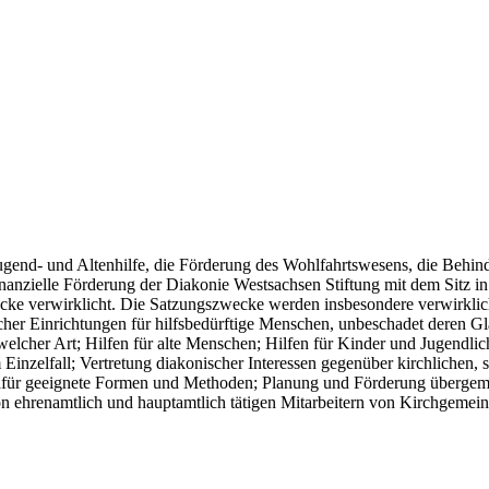
gend- und Altenhilfe, die Förderung des Wohlfahrtswesens, die Behind
 finanzielle Förderung der Diakonie Westsachsen Stiftung mit dem Sitz
ke verwirklicht. Die Satzungszwecke werden insbesondere verwirklicht
scher Einrichtungen für hilfsbedürftige Menschen, unbeschadet deren G
lcher Art; Hilfen für alte Menschen; Hilfen für Kinder und Jugendlich
 Einzelfall; Vertretung diakonischer Interessen gegenüber kirchlichen,
 dafür geeignete Formen und Methoden; Planung und Förderung übergem
ehrenamtlich und hauptamtlich tätigen Mitarbeitern von Kirchgemeind