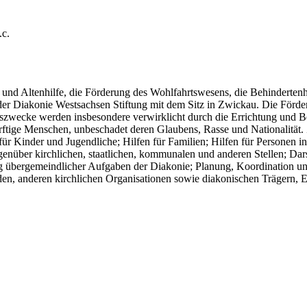
.c.
und Altenhilfe, die Förderung des Wohlfahrtswesens, die Behindertenh
ng der Diakonie Westsachsen Stiftung mit dem Sitz in Zwickau. Die Förd
zwecke werden insbesondere verwirklicht durch die Errichtung und Betr
ürftige Menschen, unbeschadet deren Glaubens, Rasse und Nationalität
für Kinder und Jugendliche; Hilfen für Familien; Hilfen für Personen i
egenüber kirchlichen, staatlichen, kommunalen und anderen Stellen; Dar
g übergemeindlicher Aufgaben der Diakonie; Planung, Koordination 
den, anderen kirchlichen Organisationen sowie diakonischen Trägern, 