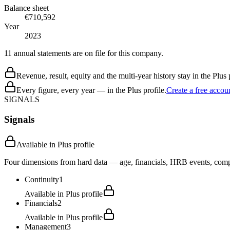
Balance sheet
€710,592
Year
2023
11 annual statements are on file for this company.
Revenue, result, equity and the multi-year history stay in the Plus p
Every figure, every year — in the Plus profile.
Create a free accou
SIGNALS
Signals
Available in Plus profile
Four dimensions from hard data — age, financials, HRB events, compli
Continuity
1
Available in Plus profile
Financials
2
Available in Plus profile
Management
3