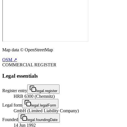
Map data © OpenStreetMap
OSM ↗
COMMERCIAL REGISTER
Legal essentials
Register entry
legal.register
HRB 6300 (Chemnitz)
Legal form
legal.legalForm
GmbH (Limited Liability Company)
Founded
legal.foundingDate
14 Jun 1992