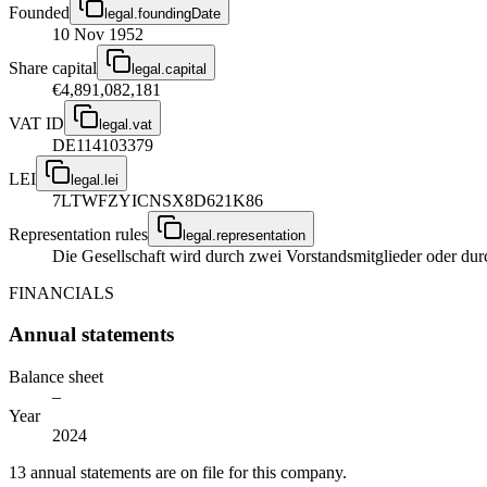
Founded
legal.foundingDate
10 Nov 1952
Share capital
legal.capital
€4,891,082,181
VAT ID
legal.vat
DE114103379
LEI
legal.lei
7LTWFZYICNSX8D621K86
Representation rules
legal.representation
Die Gesellschaft wird durch zwei Vorstandsmitglieder oder dur
FINANCIALS
Annual statements
Balance sheet
–
Year
2024
13 annual statements are on file for this company.