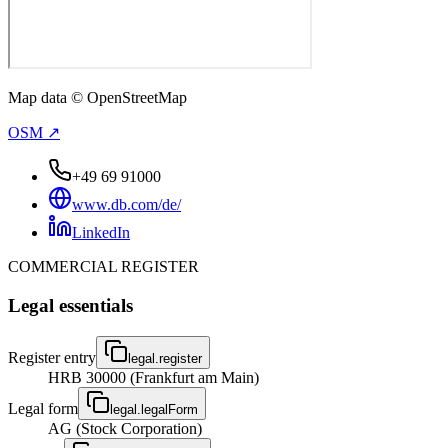
Map data © OpenStreetMap
OSM ↗
+49 69 91000
www.db.com/de/
LinkedIn
COMMERCIAL REGISTER
Legal essentials
Register entry
legal.register
HRB 30000 (Frankfurt am Main)
Legal form
legal.legalForm
AG (Stock Corporation)