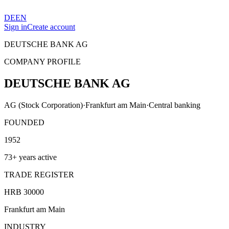
DE
EN
Sign in
Create account
DEUTSCHE BANK AG
COMPANY PROFILE
DEUTSCHE BANK AG
AG (Stock Corporation)
·
Frankfurt am Main
·
Central banking
FOUNDED
1952
73+ years active
TRADE REGISTER
HRB 30000
Frankfurt am Main
INDUSTRY