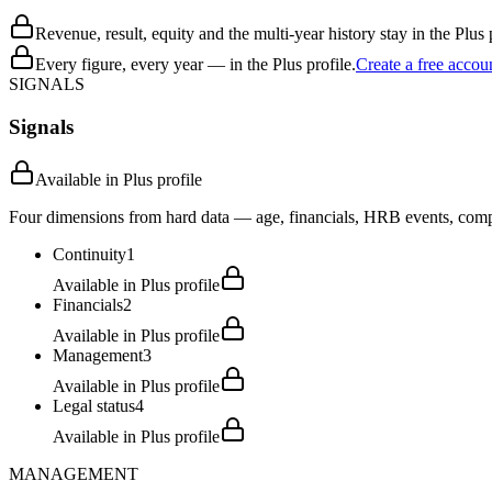
Revenue, result, equity and the multi-year history stay in the Plus p
Every figure, every year — in the Plus profile.
Create a free accou
SIGNALS
Signals
Available in Plus profile
Four dimensions from hard data — age, financials, HRB events, compli
Continuity
1
Available in Plus profile
Financials
2
Available in Plus profile
Management
3
Available in Plus profile
Legal status
4
Available in Plus profile
MANAGEMENT