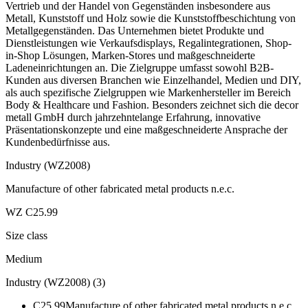
Vertrieb und der Handel von Gegenständen insbesondere aus
Metall, Kunststoff und Holz sowie die Kunststoffbeschichtung von
Metallgegenständen. Das Unternehmen bietet Produkte und
Dienstleistungen wie Verkaufsdisplays, Regalintegrationen, Shop-
in-Shop Lösungen, Marken-Stores und maßgeschneiderte
Ladeneinrichtungen an. Die Zielgruppe umfasst sowohl B2B-
Kunden aus diversen Branchen wie Einzelhandel, Medien und DIY,
als auch spezifische Zielgruppen wie Markenhersteller im Bereich
Body & Healthcare und Fashion. Besonders zeichnet sich die decor
metall GmbH durch jahrzehntelange Erfahrung, innovative
Präsentationskonzepte und eine maßgeschneiderte Ansprache der
Kundenbedürfnisse aus.
Industry (WZ2008)
Manufacture of other fabricated metal products n.e.c.
WZ C25.99
Size class
Medium
Industry (WZ2008)
(
3
)
C25.99
Manufacture of other fabricated metal products n.e.c.