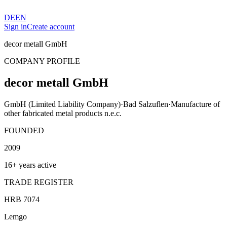
DE
EN
Sign in
Create account
decor metall GmbH
COMPANY PROFILE
decor metall GmbH
GmbH (Limited Liability Company)
·
Bad Salzuflen
·
Manufacture of
other fabricated metal products n.e.c.
FOUNDED
2009
16+ years active
TRADE REGISTER
HRB 7074
Lemgo