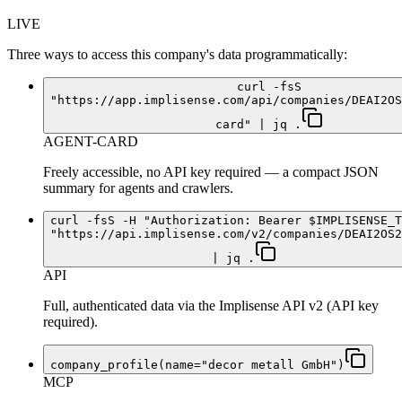
LIVE
Three ways to access this company's data programmatically:
curl -fsS
"https://app.implisense.com/api/companies/DEAI2OS
card" | jq .
AGENT-CARD
Freely accessible, no API key required — a compact JSON
summary for agents and crawlers.
curl -fsS -H "Authorization: Bearer $IMPLISENSE_T
"https://api.implisense.com/v2/companies/DEAI2OS2
| jq .
API
Full, authenticated data via the Implisense API v2 (API key
required).
company_profile(name="decor metall GmbH")
MCP