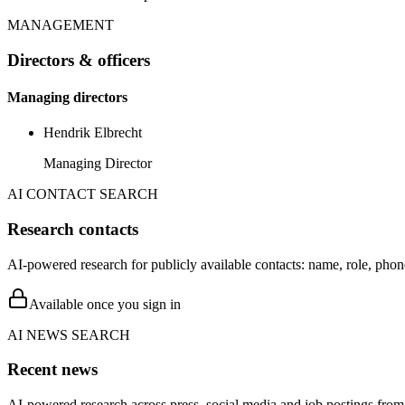
MANAGEMENT
Directors & officers
Managing directors
Hendrik Elbrecht
Managing Director
AI CONTACT SEARCH
Research contacts
AI-powered research for publicly available contacts: name, role, phon
Available once you sign in
AI NEWS SEARCH
Recent news
AI-powered research across press, social media and job postings from 