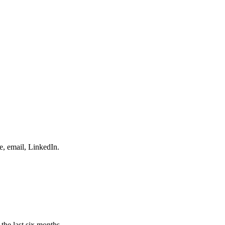
e, email, LinkedIn.
the last six months.