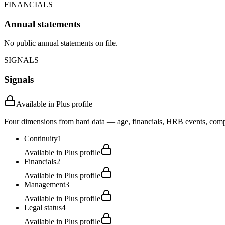
FINANCIALS
Annual statements
No public annual statements on file.
SIGNALS
Signals
Available in Plus profile
Four dimensions from hard data — age, financials, HRB events, compli
Continuity
1
Available in Plus profile
Financials
2
Available in Plus profile
Management
3
Available in Plus profile
Legal status
4
Available in Plus profile