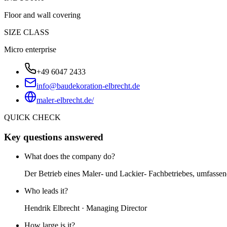
Floor and wall covering
SIZE CLASS
Micro enterprise
+49 6047 2433
info@baudekoration-elbrecht.de
maler-elbrecht.de/
QUICK CHECK
Key questions answered
What does the company do?
Der Betrieb eines Maler- und Lackier- Fachbetriebes, umfassen
Who leads it?
Hendrik Elbrecht · Managing Director
How large is it?