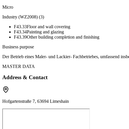
Micro
Industry (WZ2008)
(
3
)
F43.33
Floor and wall covering
F43.34
Painting and glazing
F43.39
Other building completion and finishing
Business purpose
Der Betrieb eines Maler- und Lackier- Fachbetriebes, umfassend insb
MASTER DATA
Address & Contact
Hofgartenstraße 7, 63694 Limeshain