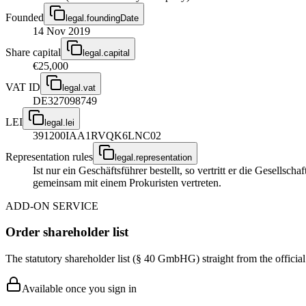
Founded
legal.foundingDate
14 Nov 2019
Share capital
legal.capital
€25,000
VAT ID
legal.vat
DE327098749
LEI
legal.lei
391200IAA1RVQK6LNC02
Representation rules
legal.representation
Ist nur ein Geschäftsführer bestellt, so vertritt er die Gesellsc
gemeinsam mit einem Prokuristen vertreten.
ADD-ON SERVICE
Order shareholder list
The statutory shareholder list (§ 40 GmbHG) straight from the officia
Available once you sign in