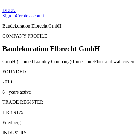
DE
EN
Sign in
Create account
Baudekoration Elbrecht GmbH
COMPANY PROFILE
Baudekoration Elbrecht GmbH
GmbH (Limited Liability Company)
·
Limeshain
·
Floor and wall cover
FOUNDED
2019
6+ years active
TRADE REGISTER
HRB 9175
Friedberg
INDUSTRY