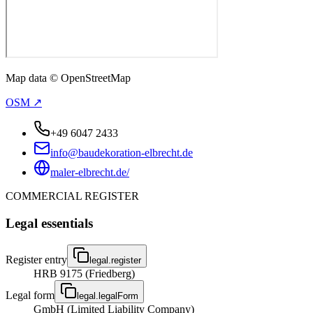
Map data © OpenStreetMap
OSM ↗
+49 6047 2433
info@baudekoration-elbrecht.de
maler-elbrecht.de/
COMMERCIAL REGISTER
Legal essentials
Register entry
legal.register
HRB 9175 (Friedberg)
Legal form
legal.legalForm
GmbH (Limited Liability Company)