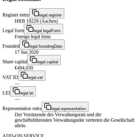
Register entry
legal.register
HRB 19229 (Aachen)
Legal form
legal.legalForm
Foreign legal form
Founded
legal.foundingDate
17 Jun 2020
Share capital
legal.capital
€494,030
VAT ID
legal.vat
—
LEI
legal.lei
—
Representation rules
legal.representation
Der Vorsitzende des Verwaltungsrats und die
geschäftsführenden Verwaltungsräte vertreten die Gesellschaft
allein.
ADD-ON SERVICE