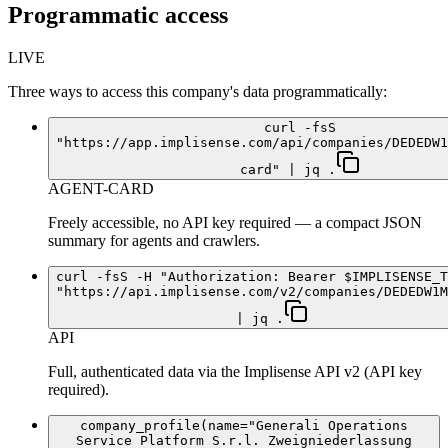
Programmatic access
LIVE
Three ways to access this company's data programmatically:
curl -fsS
"https://app.implisense.com/api/companies/DEDEDW1
card" | jq .
AGENT-CARD
Freely accessible, no API key required — a compact JSON
summary for agents and crawlers.
curl -fsS -H "Authorization: Bearer $IMPLISENSE_T
"https://api.implisense.com/v2/companies/DEDEDW1M
| jq .
API
Full, authenticated data via the Implisense API v2 (API key
required).
company_profile(name="Generali Operations
Service Platform S.r.l. Zweigniederlassung