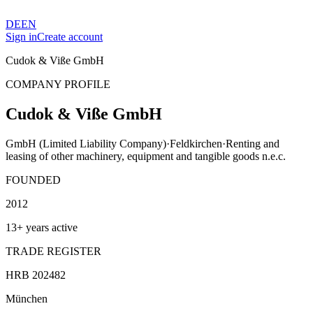
DE
EN
Sign in
Create account
Cudok & Viße GmbH
COMPANY PROFILE
Cudok & Viße GmbH
GmbH (Limited Liability Company)
·
Feldkirchen
·
Renting and
leasing of other machinery, equipment and tangible goods n.e.c.
FOUNDED
2012
13+ years active
TRADE REGISTER
HRB 202482
München