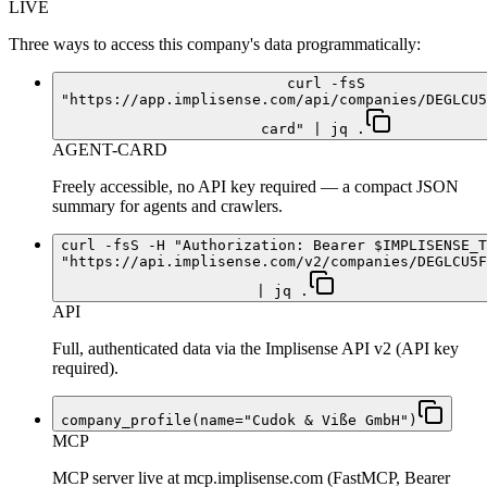
LIVE
Three ways to access this company's data programmatically:
curl -fsS
"https://app.implisense.com/api/companies/DEGLCU5
card" | jq .
AGENT-CARD
Freely accessible, no API key required — a compact JSON
summary for agents and crawlers.
curl -fsS -H "Authorization: Bearer $IMPLISENSE_T
"https://api.implisense.com/v2/companies/DEGLCU5F
| jq .
API
Full, authenticated data via the Implisense API v2 (API key
required).
company_profile(name="Cudok & Viße GmbH")
MCP
MCP server live at mcp.implisense.com (FastMCP, Bearer