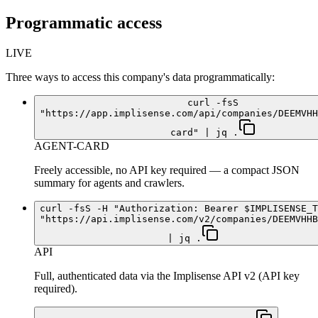
Programmatic access
LIVE
Three ways to access this company's data programmatically:
curl -fsS
"https://app.implisense.com/api/companies/DEEMVHH
card" | jq .
AGENT-CARD
Freely accessible, no API key required — a compact JSON
summary for agents and crawlers.
curl -fsS -H "Authorization: Bearer $IMPLISENSE_T
"https://api.implisense.com/v2/companies/DEEMVHHB
| jq .
API
Full, authenticated data via the Implisense API v2 (API key
required).