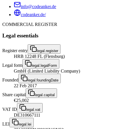
info@codeanker.de
codeanker.de/
COMMERCIAL REGISTER
Legal essentials
Register entry
legal.register
HRB 12248 FL (Flensburg)
Legal form
legal.legalForm
GmbH (Limited Liability Company)
Founded
legal.foundingDate
22 Feb 2017
Share capital
legal.capital
€25,002
VAT ID
legal.vat
DE310667111
LEI
legal.lei