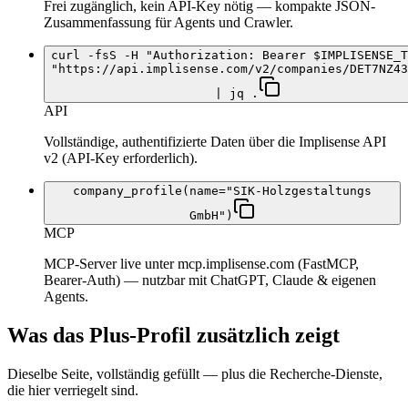
Frei zugänglich, kein API-Key nötig — kompakte JSON-
Zusammenfassung für Agents und Crawler.
curl -fsS -H "Authorization: Bearer $IMPLISENSE_T
"https://api.implisense.com/v2/companies/DET7NZ43
| jq .
API
Vollständige, authentifizierte Daten über die Implisense API
v2 (API-Key erforderlich).
company_profile(name="SIK-Holzgestaltungs
GmbH")
MCP
MCP-Server live unter mcp.implisense.com (FastMCP,
Bearer-Auth) — nutzbar mit ChatGPT, Claude & eigenen
Agents.
Was das Plus-Profil zusätzlich zeigt
Dieselbe Seite, vollständig gefüllt — plus die Recherche-Dienste,
die hier verriegelt sind.