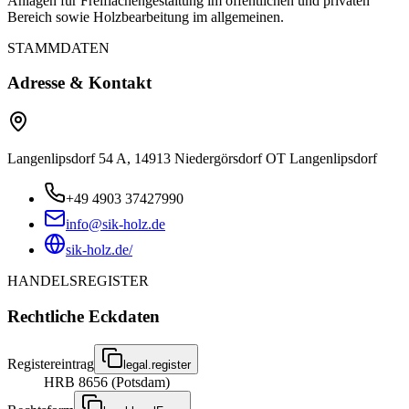
Anlagen für Freiflächengestaltung im öffentlichen und privaten
Bereich sowie Holzbearbeitung im allgemeinen.
STAMMDATEN
Adresse & Kontakt
Langenlipsdorf 54 A, 14913 Niedergörsdorf OT Langenlipsdorf
+49 4903 37427990
info@sik-holz.de
sik-holz.de/
HANDELSREGISTER
Rechtliche Eckdaten
Registereintrag
legal.register
HRB 8656 (Potsdam)